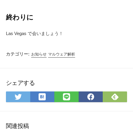
終わりに
Las Vegas で会いましょう！
カテゴリー:
お知らせ
マルウェア解析
シェアする
は
Feed
Twitter
LINE
Faceboo
て
で
で
で
で
な
購
シェ
シェ
シェ
ブッ
読
ア
ア
ア
ク
関連投稿
マー