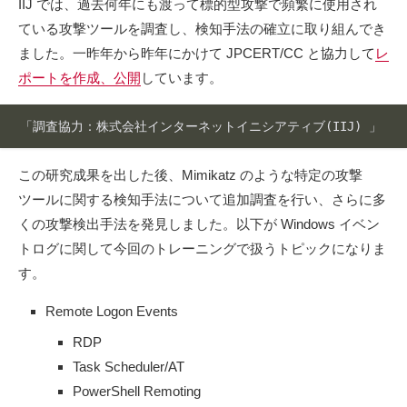
IIJ では、過去何年にも渡って標的型攻撃で頻繁に使用され
ている攻撃ツールを調査し、検知手法の確立に取り組んでき
ました。一昨年から昨年にかけて JPCERT/CC と協力して
レ
ポートを作成、公開
しています。
「調査協力：株式会社インターネットイニシアティブ(IIJ) 」
Code language:
plaintext
(
plaintext
)
この研究成果を出した後、Mimikatz のような特定の攻撃
ツールに関する検知手法について追加調査を行い、さらに多
くの攻撃検出手法を発見しました。以下が Windows イベン
トログに関して今回のトレーニングで扱うトピックになりま
す。
Remote Logon Events
RDP
Task Scheduler/AT
PowerShell Remoting