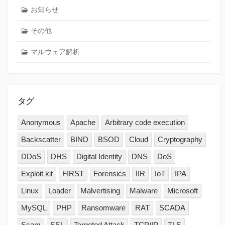
お知らせ
その他
マルウェア解析
タグ
Anonymous
Apache
Arbitrary code execution
Backscatter
BIND
BSOD
Cloud
Cryptography
DDoS
DHS
Digital Identity
DNS
DoS
Exploit kit
FIRST
Forensics
IIR
IoT
IPA
Linux
Loader
Malvertising
Malware
Microsoft
MySQL
PHP
Ransomware
RAT
SCADA
Scam
SSL
Targeted Attack
TCP/IP
TLS