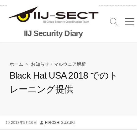
コ
ン
テ
検
メ
ン
索
ニ
IIJ Security Diary
ツ
切
へ
り
替
ス
え
キッ
プ
ホーム
>
お知らせ
/
マルウェア解析
Black Hat USA 2018 でのト
レーニング提供
公
投
2018年5月16日
HIROSHI SUZUKI
開
稿
日
者