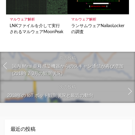
マルウェア解析
マルウェア解析
LNKファイルを介して実行
ランサムウェアNailaoLocker
されるマルウェアMoonPeak
の調査
前の投稿
国内 Mirai 亜種感染機器からのスキャン通信が再び増加
(2018年2-3月の観測状況)
次の投稿
2018年の IoT ボット観測状況と最近の動向
最近の投稿