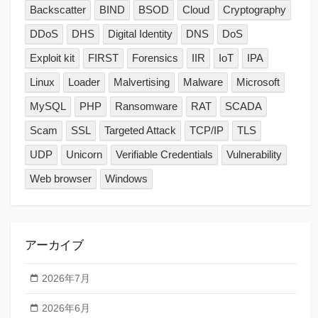
Backscatter
BIND
BSOD
Cloud
Cryptography
DDoS
DHS
Digital Identity
DNS
DoS
Exploit kit
FIRST
Forensics
IIR
IoT
IPA
Linux
Loader
Malvertising
Malware
Microsoft
MySQL
PHP
Ransomware
RAT
SCADA
Scam
SSL
Targeted Attack
TCP/IP
TLS
UDP
Unicorn
Verifiable Credentials
Vulnerability
Web browser
Windows
アーカイブ
2026年7月
2026年6月