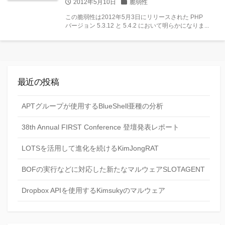
公
カ
2012年5月10日
脆弱性
開
テ
この脆弱性は2012年5月3日にリリースされた PHP
日
ゴ
バージョン 5.3.12 と 5.4.2 において明らかになりま...
リー
最近の投稿
APTグループが使用するBlueShell亜種の分析
38th Annual FIRST Conference 登壇発表レポート
LOTSを活用して進化を続けるKimJongRAT
BOFの実行などに対応した新たなマルウェアSLOTAGENT
Dropbox APIを使用するKimsukyのマルウェア