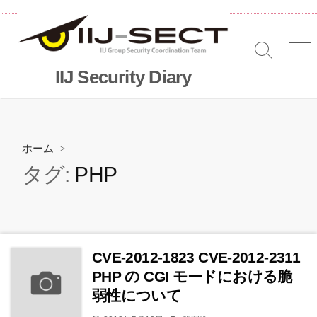
コ
ン
テ
検
メ
ン
索
ニ
IIJ Security Diary
ツ
切
へ
り
替
ス
え
キッ
プ
ホーム
>
タグ:
PHP
CVE-2012-1823 CVE-2012-2311
PHP の CGI モードにおける脆
弱性について