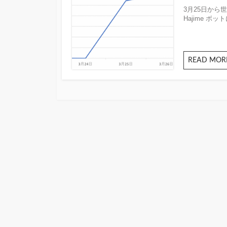
開
3月25日から
日
Hajime ボッ
READ MOR