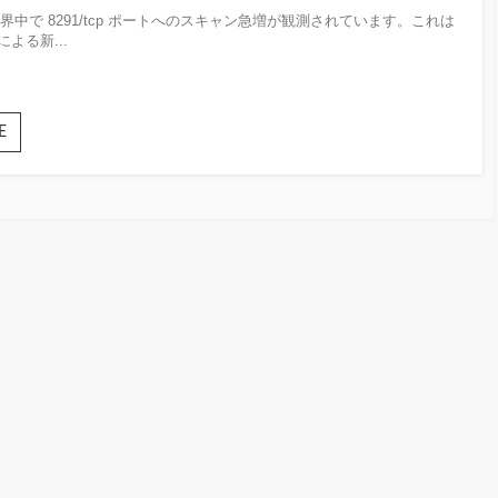
テ
世界中で 8291/tcp ポートへのスキャン急増が観測されています。これは
ゴ
トによる新...
リー
Hajime
E
ボッ
ト
に
よ
る
8291/tcp
へ
の
ス
キャ
ン
活
動