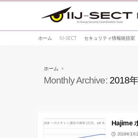
コ
ン
テ
ン
ツ
ホーム
IIJ-SECT
セキュリティ情報統括室
へ
ス
キッ
プ
ホーム
>
Monthly Archive:
2018
Hajim
公
2018年3月