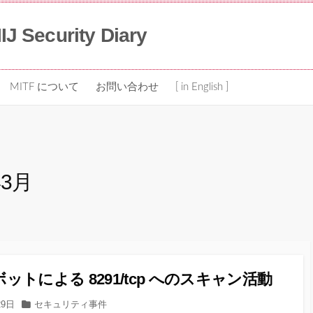
IIJ Security Diary
MITF について
お問い合わせ
[ in English ]
年3月
e ボットによる 8291/tcp へのスキャン活動
カ
29日
セキュリティ事件