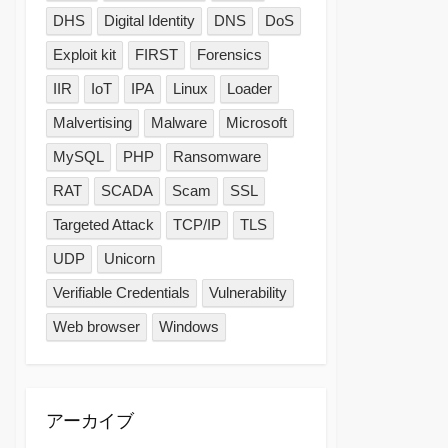
DHS
Digital Identity
DNS
DoS
Exploit kit
FIRST
Forensics
IIR
IoT
IPA
Linux
Loader
Malvertising
Malware
Microsoft
MySQL
PHP
Ransomware
RAT
SCADA
Scam
SSL
Targeted Attack
TCP/IP
TLS
UDP
Unicorn
Verifiable Credentials
Vulnerability
Web browser
Windows
アーカイブ