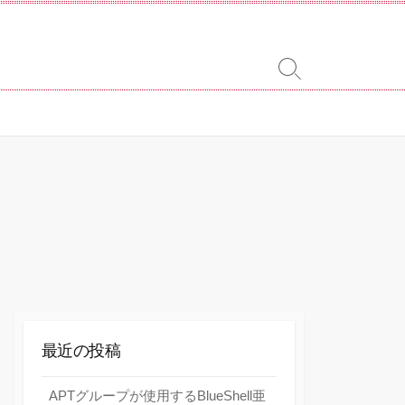
検
索
切
り
替
え
最近の投稿
APTグループが使用するBlueShell亜