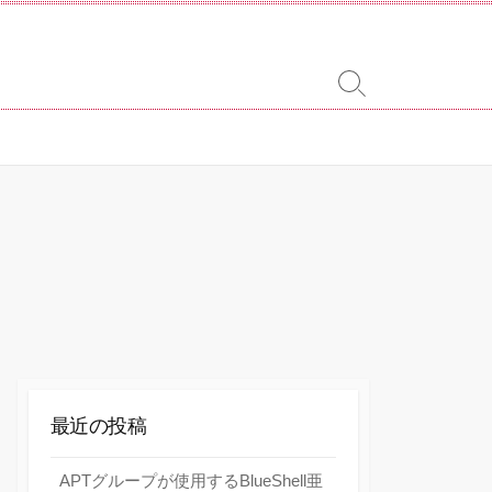
検
索
切
り
替
え
最近の投稿
APTグループが使用するBlueShell亜