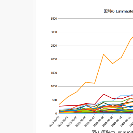
図-1 国別のLumma