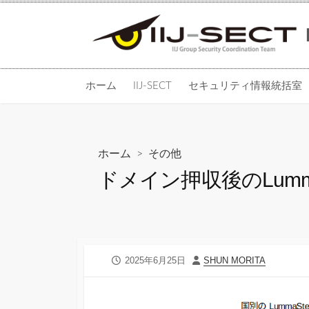
コ
ン
テ
ン
ツ
ホーム
IIJ-SECT
セキュリティ情報統括室
へ
ス
キッ
プ
ホーム
>
その他
ドメイン押収後のLumma
公
投
2025年6月25日
SHUN MORITA
開
稿
日
者