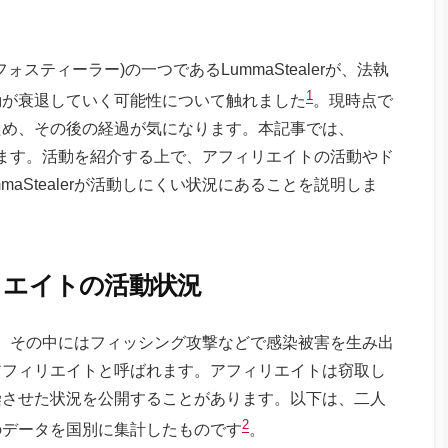
インフォスティーラー)の一つであるLummaStealerが、法執
1
動が衰退していく可能性について触れました
。現時点で
ため、その後の経過が気になります。本記事では、
紹介します。活動を紹介する上で、アフィリエイトの活動やド
aStealerが活動しにくい状況にあることを説明しま
フィリエイトの活動状況
様々で、その中にはフィッシング攻撃などで感染被害を生み出
アフィリエイトと呼ばれます。アフィリエイトは窃取し
染させた状況を公開することがあります。以下は、二人
2
のデータを国別に集計したものです
。