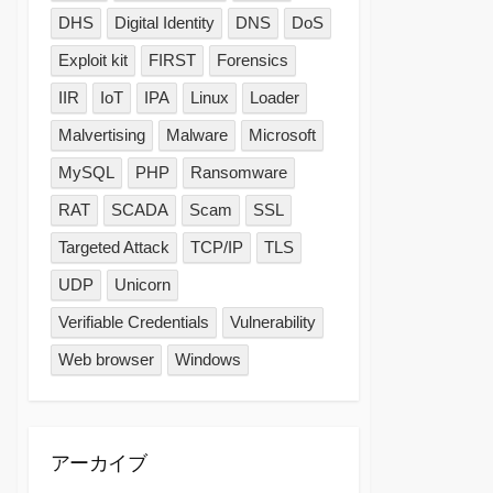
DHS
Digital Identity
DNS
DoS
Exploit kit
FIRST
Forensics
IIR
IoT
IPA
Linux
Loader
Malvertising
Malware
Microsoft
MySQL
PHP
Ransomware
RAT
SCADA
Scam
SSL
Targeted Attack
TCP/IP
TLS
UDP
Unicorn
Verifiable Credentials
Vulnerability
Web browser
Windows
アーカイブ