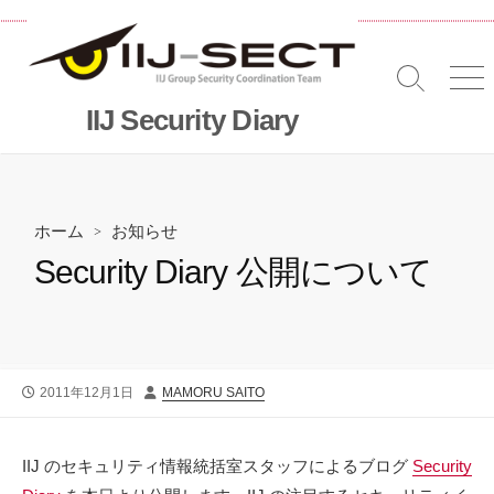
コ
ン
テ
検
メ
ン
索
ニ
IIJ Security Diary
ツ
切
へ
り
替
ス
え
キッ
プ
ホーム
>
お知らせ
Security Diary 公開について
公
投
2011年12月1日
MAMORU SAITO
開
稿
日
者
IIJ のセキュリティ情報統括室スタッフによるブログ
Security