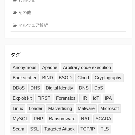
その他
マルウェア解析
タグ
Anonymous
Apache
Arbitrary code execution
Backscatter
BIND
BSOD
Cloud
Cryptography
DDoS
DHS
Digital Identity
DNS
DoS
Exploit kit
FIRST
Forensics
IIR
IoT
IPA
Linux
Loader
Malvertising
Malware
Microsoft
MySQL
PHP
Ransomware
RAT
SCADA
Scam
SSL
Targeted Attack
TCP/IP
TLS