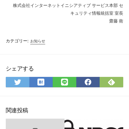
株式会社インターネットイニシアティブ サービス本部 セ
キュリティ情報統括室 室長
齋藤 衛
カテゴリー:
お知らせ
シェアする
は
Feed
Twitter
LINE
Faceboo
て
で
で
で
で
な
購
シェ
シェ
シェ
ブッ
読
ア
ア
ア
ク
関連投稿
マー
ク