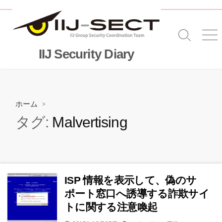
コ
ン
テ
検
メ
ン
索
ニ
IIJ Security Diary
ツ
切
へ
り
替
ス
え
キッ
プ
ホーム
>
タグ:
Malvertising
ISP 情報を表示して、偽のサ
ポート窓口へ誘導する詐欺サイ
トに関する注意喚起