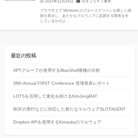
公
カ
2015年12月25日
セキュリティ事件
開
テ
ブラウザ上で Windows のブルースクリーンを模した画
日
ゴ
面を表示し、あたかもマルウェアに起因する障害を生
リー
じているかのよ...
最近の投稿
APTグループが使用するBlueShell亜種の分析
38th Annual FIRST Conference 登壇発表レポート
LOTSを活用して進化を続けるKimJongRAT
BOFの実行などに対応した新たなマルウェアSLOTAGENT
Dropbox APIを使用するKimsukyのマルウェア