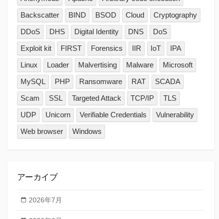
Backscatter
BIND
BSOD
Cloud
Cryptography
DDoS
DHS
Digital Identity
DNS
DoS
Exploit kit
FIRST
Forensics
IIR
IoT
IPA
Linux
Loader
Malvertising
Malware
Microsoft
MySQL
PHP
Ransomware
RAT
SCADA
Scam
SSL
Targeted Attack
TCP/IP
TLS
UDP
Unicorn
Verifiable Credentials
Vulnerability
Web browser
Windows
アーカイブ
2026年7月