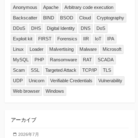
Anonymous
Apache
Arbitrary code execution
Backscatter
BIND
BSOD
Cloud
Cryptography
DDoS
DHS
Digital Identity
DNS
DoS
Exploit kit
FIRST
Forensics
IIR
IoT
IPA
Linux
Loader
Malvertising
Malware
Microsoft
MySQL
PHP
Ransomware
RAT
SCADA
Scam
SSL
Targeted Attack
TCP/IP
TLS
UDP
Unicorn
Verifiable Credentials
Vulnerability
Web browser
Windows
アーカイブ
2026年7月