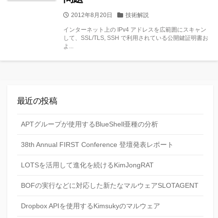
公
カ
2012年8月20日
技術解説
開
テ
インターネット上の IPv4 アドレスを広範囲にスキャン
日
ゴ
して、SSL/TLS, SSH で利用されている公開鍵証明書お
リー
よ...
最近の投稿
APTグループが使用するBlueShell亜種の分析
38th Annual FIRST Conference 登壇発表レポート
LOTSを活用して進化を続けるKimJongRAT
BOFの実行などに対応した新たなマルウェアSLOTAGENT
Dropbox APIを使用するKimsukyのマルウェア