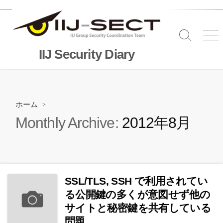
コ
ン
テ
検
メ
ン
索
ニ
IIJ Security Diary
ツ
切
へ
り
替
ス
え
キッ
プ
ホーム
>
Monthly Archive:
2012年8月
SSL/TLS, SSH で利用されてい
る公開鍵の多くが意図せず他の
サイトと秘密鍵を共有している
問題