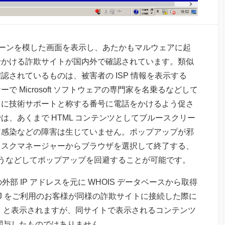
スクリーンを模した画面を表示し、あたかもマルウェアに起
せかける詐欺サイトが国内外で確認されています。類似
されているものは、被害者の ISP 情報を表示する
 Microsoft ソフトウェアの専門家を名乗るなどして
ちに技術サポートと称する番号に電話をかけるよう促さ
、あくまで HTML コンテンツとしてブルースクリー
ア感染などの障害は生じていません。ポップアップが邪
タスクマネージャーからブラウザを選択して終了する、
うなどしてポップアップを回避することが可能です。
外部 IP アドレスを元に WHOIS データベースから取得
IIJ をご利用のお客様が同様の詐欺サイトに接続した際に
ve Japan」と表示されますが、同サイトで表示されるコンテンツ
が関与したものではありません。