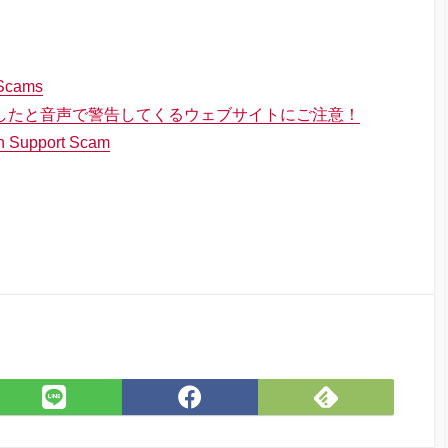
Scams
出したと音声で警告してくるウェブサイトにご注意！
ch Support Scam
Feedly
LINE
Facebook
で
で
で
購
シェ
シェ