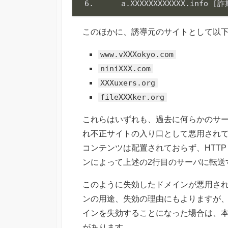
6.      a.XXXXXXXXXXXX.info 
Code language:
plaintext
(
plaintext
)
このほかに、誘導元のサイトとして以
www.vXXXokyo.com
niniXXX.com
XXXuxers.org
fileXXXker.org
これらはいずれも、過去に何らかのサ
れ不正サイトの入り口として悪用され
コンテンツは配置されておらず、HTTP 応
ンによって上述の2行目のサーバに転送
このように失効したドメインが悪用さ
ンの用途、失効の理由にもよりますが
インを失効することになった場合は、
があります。