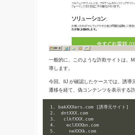
一般的に、このような詐欺サイトは、Malv
導します。
今回、IIJ が確認したケースでは、誘導元サ
遷移を経て、偽コンテンツを表示する
1. bakXXXers.com [誘導元サイト] 

2.  dntXXX.com

3.   clkfXXX.com

4.    eclXXXbn.com

5.     neXXXk.com
