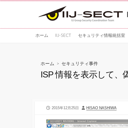
コ
ン
テ
ン
ツ
ホーム
IIJ-SECT
セキュリティ情報統括室
へ
ス
キッ
プ
ホーム
>
セキュリティ事件
ISP 情報を表示して
公
投
2015年12月25日
HISAO NASHIWA
開
稿
日
者