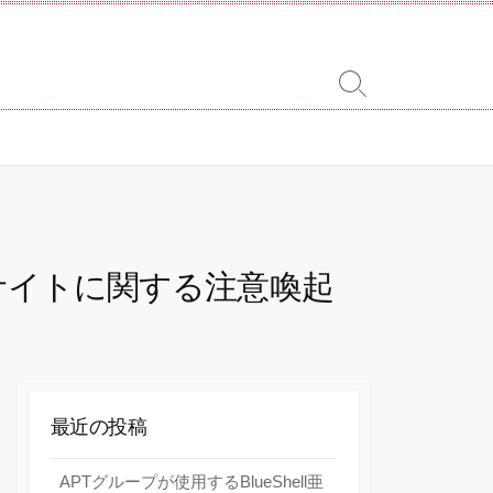
検
索
切
り
替
え
サイトに関する注意喚起
最近の投稿
APTグループが使用するBlueShell亜