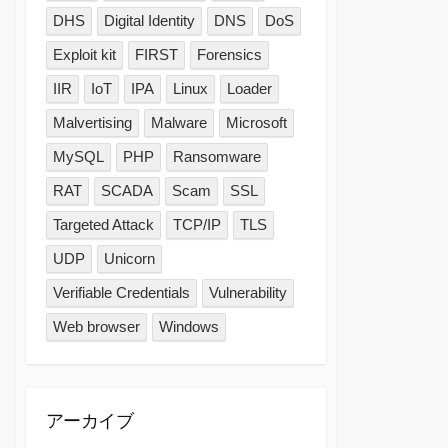
DHS
Digital Identity
DNS
DoS
Exploit kit
FIRST
Forensics
IIR
IoT
IPA
Linux
Loader
Malvertising
Malware
Microsoft
MySQL
PHP
Ransomware
RAT
SCADA
Scam
SSL
Targeted Attack
TCP/IP
TLS
UDP
Unicorn
Verifiable Credentials
Vulnerability
Web browser
Windows
アーカイブ