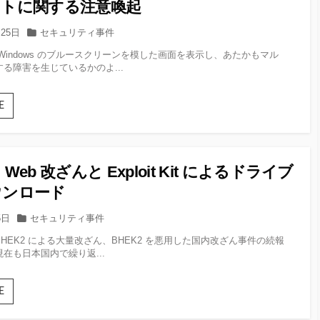
イトに関する注意喚起
台
拡
頭
大
カ
月25日
セキュリティ事件
に
テ
Windows のブルースクリーンを模した画面を表示し、あたかもマル
関
ゴ
る障害を生じているかのよ...
す
リー
る
注
ISP
E
意
情
喚
報
起
を
表
Web 改ざんと Exploit Kit によるドライブ
示
し
ウンロード
て、
偽
カ
5日
セキュリティ事件
の
テ
HEK2 による大量改ざん、BHEK2 を悪用した国内改ざん事件の続報
サ
ゴ
在も日本国内で繰り返...
ポー
リー
ト
窓
継
E
口
続
へ
す