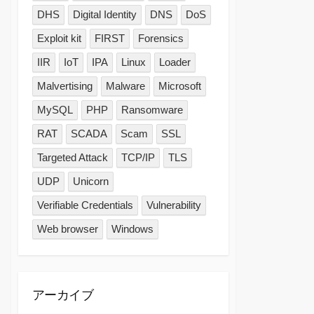
DHS
Digital Identity
DNS
DoS
Exploit kit
FIRST
Forensics
IIR
IoT
IPA
Linux
Loader
Malvertising
Malware
Microsoft
MySQL
PHP
Ransomware
RAT
SCADA
Scam
SSL
Targeted Attack
TCP/IP
TLS
UDP
Unicorn
Verifiable Credentials
Vulnerability
Web browser
Windows
アーカイブ