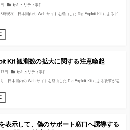
カ
7日
セキュリティ事件
テ
15時現在、日本国内の Web サイトを経由した Rig Exploit Kit によるド
ゴ
.
リー
Rig
E
Exploit
Kit
検
知
xploit Kit 観測数の拡大に関する注意喚起
数
の
カ
月17日
セキュリティ事件
増
テ
加
り、日本国内の Web サイトを経由した Rig Exploit Kit による攻撃が急
ゴ
と
..
リー
Matrix
ラ
Rig
E
ン
Exploit
サ
Kit
ム
観
ウェ
測
ア
情報を表示して、偽のサポート窓口へ誘導する
数
の
の