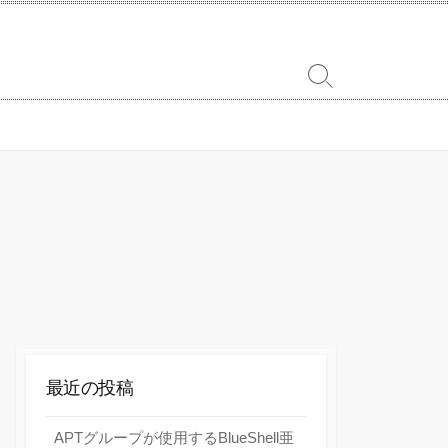
検
索
切
り
替
え
最近の投稿
APTグループが使用するBlueShell亜