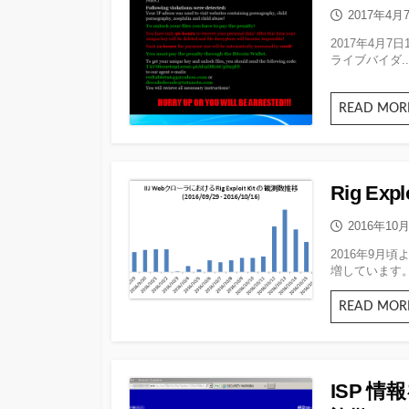
公
2017年4月
開
2017年4月7日
日
ライブバイダ..
READ MOR
Rig E
公
2016年10
開
2016年9月頃よ
日
増しています。.
READ MOR
ISP 