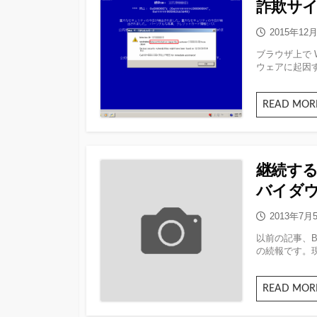
詐欺サ
公
2015年12
開
ブラウザ上で 
日
ウェアに起因す
READ MOR
継続する 
バイダ
公
2013年7月
開
以前の記事、B
日
の続報です。現
READ MOR