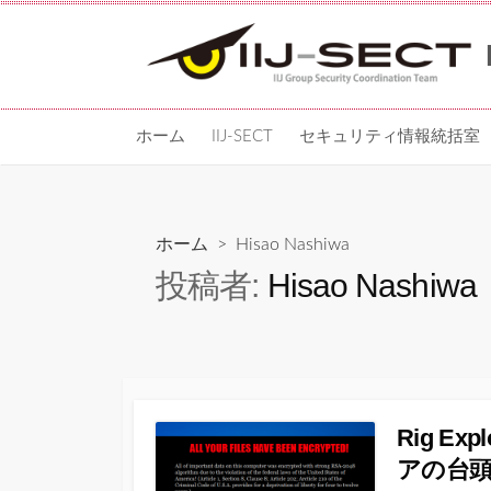
コ
ン
テ
ン
ツ
ホーム
IIJ-SECT
セキュリティ情報統括室
へ
ス
キッ
プ
ホーム
> Hisao Nashiwa
投稿者:
Hisao Nashiwa
Rig Ex
アの台