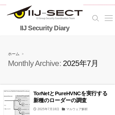
コ
ン
テ
検
メ
ン
索
ニ
IIJ Security Diary
ツ
切
へ
り
替
ス
え
キッ
プ
ホーム
>
Monthly Archive:
2025年7月
TorNetとPureHVNCを実行する
新種のローダーの調査
公
カ
2025年7月18日
マルウェア解析
開
テ