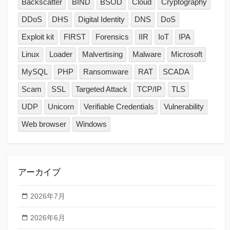
Backscatter
BIND
BSOD
Cloud
Cryptography
DDoS
DHS
Digital Identity
DNS
DoS
Exploit kit
FIRST
Forensics
IIR
IoT
IPA
Linux
Loader
Malvertising
Malware
Microsoft
MySQL
PHP
Ransomware
RAT
SCADA
Scam
SSL
Targeted Attack
TCP/IP
TLS
UDP
Unicorn
Verifiable Credentials
Vulnerability
Web browser
Windows
アーカイブ
2026年7月
2026年6月