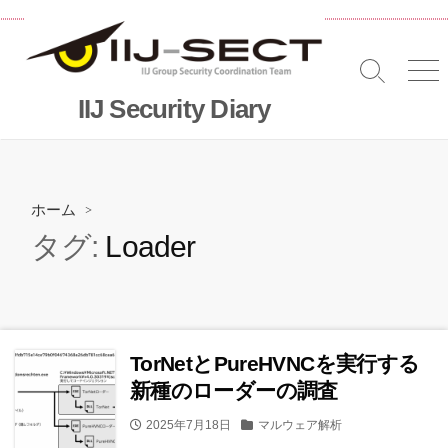
コ
ン
テ
検
メ
ン
索
ニ
IIJ Security Diary
ツ
切
へ
り
替
ス
え
キッ
プ
ホーム
>
タグ:
Loader
TorNetとPureHVNCを実行する
新種のローダーの調査
公
カ
2025年7月18日
マルウェア解析
開
テ