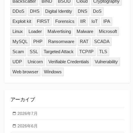
Backscatter
BIND
BSOD
Cloud
Cryptography
DDoS
DHS
Digital Identity
DNS
DoS
Exploit kit
FIRST
Forensics
IIR
IoT
IPA
Linux
Loader
Malvertising
Malware
Microsoft
MySQL
PHP
Ransomware
RAT
SCADA
Scam
SSL
Targeted Attack
TCP/IP
TLS
UDP
Unicorn
Verifiable Credentials
Vulnerability
Web browser
Windows
アーカイブ
2026年7月
2026年6月