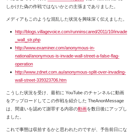
しかけた偽の作戦ではないかとの主張までありました。
メディアもこのような混乱した状況を興味深く伝えました。
http://blogs.villagevoice.com/runninscared/2011/10/invade
_wall_str.php
http://www.examiner.com/anonymous-in-
national/anonymous-is-invade-wall-street-a-false-flag-
operation
http://www.zdnet.com.au/anonymous-split-over-invading-
wall-street-339323706.htm
こうした状況を受け、最初に YouTube のチャンネルに動画
をアップロードしてこの作戦を紹介した TheAnonMessage
は、間違いを認めて謝罪する内容の
動画
を数日後にアップし
ました。
これで事態は収拾するかと思われたのですが、予告前日にな