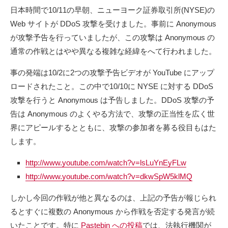
日本時間で10/11の早朝、ニューヨーク証券取引所(NYSE)の
Web サイトが DDoS 攻撃を受けました。事前に Anonymous
が攻撃予告を行っていましたが、この攻撃は Anonymous の
通常の作戦とはやや異なる複雑な経緯をへて行われました。
事の発端は10/2に2つの攻撃予告ビデオが YouTube にアップ
ロードされたこと。この中で10/10に NYSE に対する DDoS
攻撃を行うと Anonymous は予告しました。DDoS 攻撃の予
告は Anonymous のよくやる方法で、攻撃の正当性を広く世
界にアピールするとともに、攻撃の参加者を募る役目もはた
します。
http://www.youtube.com/watch?v=lsLuYnEyFLw
http://www.youtube.com/watch?v=dkwSpW5klMQ
しかし今回の作戦が他と異なるのは、上記の予告が報じられ
るとすぐに複数の Anonymous から作戦を否定する発言が続
いたことです。特に
Pastebin への投稿
では、法執行機関が