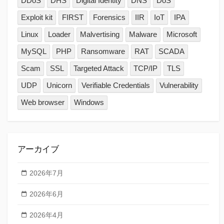
DDoS
DHS
Digital Identity
DNS
DoS
Exploit kit
FIRST
Forensics
IIR
IoT
IPA
Linux
Loader
Malvertising
Malware
Microsoft
MySQL
PHP
Ransomware
RAT
SCADA
Scam
SSL
Targeted Attack
TCP/IP
TLS
UDP
Unicorn
Verifiable Credentials
Vulnerability
Web browser
Windows
アーカイブ
2026年7月
2026年6月
2026年4月