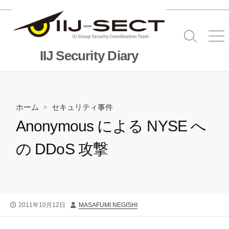
コ
ン
テ
検
メ
ン
索
ニ
IIJ Security Diary
ツ
切
へ
り
替
ス
え
キッ
プ
ホーム
>
セキュリティ事件
Anonymous による NYSE へ
の DDoS 攻撃
公
投
2011年10月12日
MASAFUMI NEGISHI
開
稿
日
者