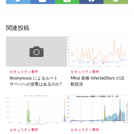
て
で
で
で
で
な
購
シェ
シェ
シェ
ブッ
読
ア
ア
ア
ク
関連投稿
マー
ク
に
保
存
セキュリティ事件
セキュリティ事件
Anonymous によるルート
Mirai 亜種 InfectedSlurs の活
サーバへの攻撃はあるのか?
動状況
セキュリティ事件
セキュリティ事件