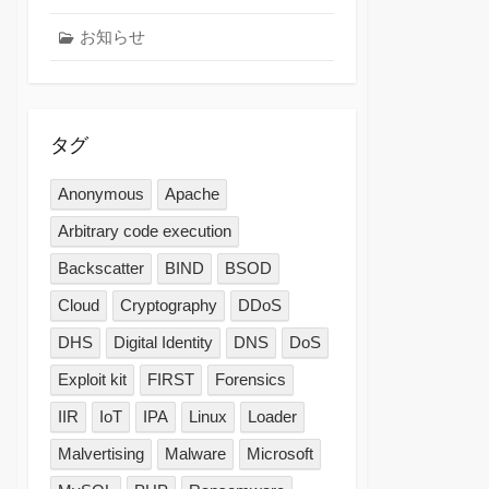
お知らせ
タグ
Anonymous
Apache
Arbitrary code execution
Backscatter
BIND
BSOD
Cloud
Cryptography
DDoS
DHS
Digital Identity
DNS
DoS
Exploit kit
FIRST
Forensics
IIR
IoT
IPA
Linux
Loader
Malvertising
Malware
Microsoft