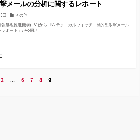
に
攻撃メールの分析に関するレポート
へ
つ
の
い
カ
月3日
その他
DDoS
て
テ
攻
報処理推進機構(IPA)から IPA テクニカルウォッチ「標的型攻撃メール
ゴ
撃
レポート」が公開さ...
リー
標
E
的
型
攻
撃
2
…
6
7
8
9
メー
ル
の
分
析
に
関
す
る
レ