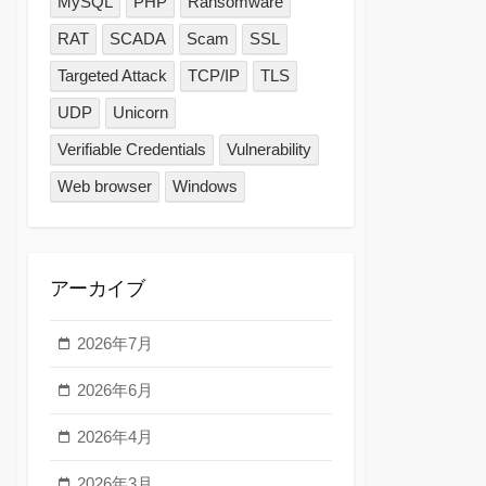
MySQL
PHP
Ransomware
RAT
SCADA
Scam
SSL
Targeted Attack
TCP/IP
TLS
UDP
Unicorn
Verifiable Credentials
Vulnerability
Web browser
Windows
アーカイブ
2026年7月
2026年6月
2026年4月
2026年3月