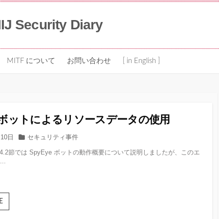
IIJ Security Diary
MITF について
お問い合わせ
[ in English ]
ye ボットによるリソースデータの使用
カ
月10日
セキュリティ事件
テ
13 の1.4.2節では SpyEye ボットの動作概要について説明しましたが、このエ
ゴ
..
リー
SpyEye
E
ボッ