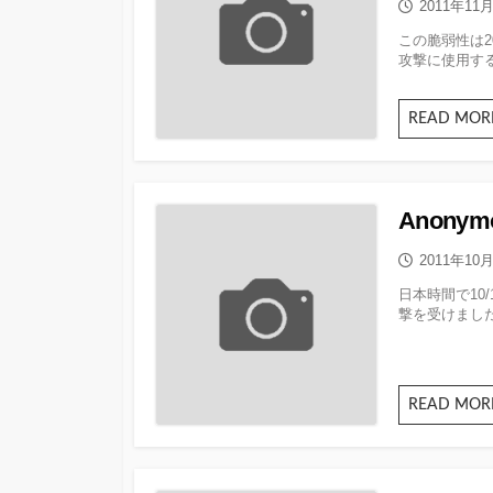
公
2011年11
開
この脆弱性は201
日
攻撃に使用する 
READ MOR
Anonym
公
2011年10
開
日本時間で10/
日
撃を受けました。
READ MOR