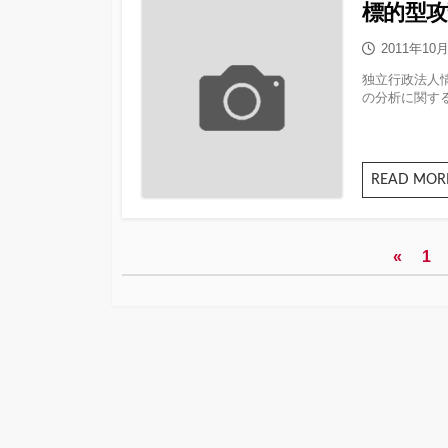
標的型
公
2011年10
開
独立行政法人情
日
の分析に関する
READ MOR
投
«
1
稿
の
ペー
ジ
送