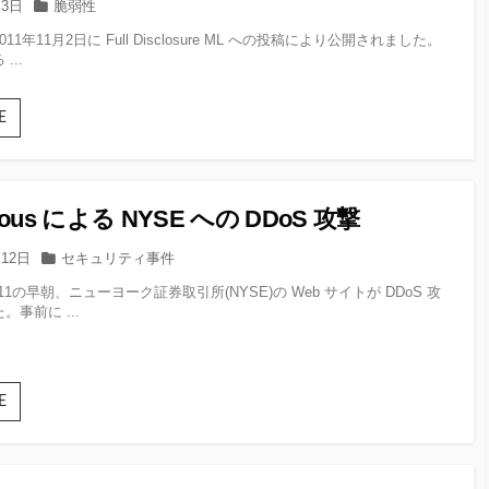
カ
月3日
脆弱性
テ
1年11月2日に Full Disclosure ML への投稿により公開されました。
ゴ
...
リー
CVE-
E
2011-
3607
CVE-
2011-
ous による NYSE への DDoS 攻撃
4415
Apache
カ
月12日
セキュリティ事件
HTTPD
テ
正
11の早朝、ニューヨーク証券取引所(NYSE)の Web サイトが DDoS 攻
ゴ
規
事前に ...
リー
表
現
処
理
Anonymous
E
の
に
脆
よ
弱
る
性
NYSE