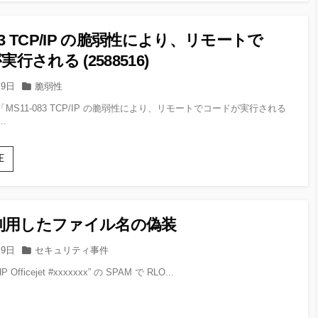
ト
に
よ
083 TCP/IP の脆弱性により、リモートで
る
リ
行される (2588516)
ソー
ス
カ
月9日
脆弱性
デー
テ
に「MS11-083 TCP/IP の脆弱性により、リモートでコードが実行される
タ
ゴ
..
の
リー
使
用
MS11-
E
083
TCP/IP
の
脆
を利用したファイル名の偽装
弱
性
カ
月9日
セキュリティ事件
に
テ
よ
HP Officejet #xxxxxxx” の SPAM で RLO...
ゴ
り、
リー
リ
モー