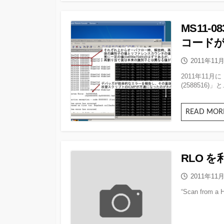
MS11-
コードが実
公
2011年11
開
2011年11月
日
(2588516)」と.
READ MOR
RLO 
公
2011年11
開
“Scan from a 
日