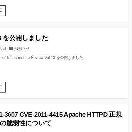
ト
で
RLO
E
コー
を
ド
利
が
用
実
し
行
l.13 を公開しました
た
さ
ファ
れ
カ
月8日
お知らせ
イ
る
テ
ル
(2588516)
ernet Infrastructure Review Vol.13 を公開しました...
ゴ
名
リー
の
偽
装
IIR
E
Vol.13
を
公
開
1-3607 CVE-2011-4415 Apache HTTPD 正規
し
ま
理の脆弱性について
し
た