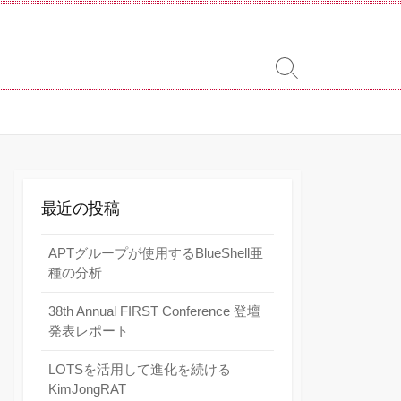
検
索
切
り
替
え
最近の投稿
APTグループが使用するBlueShell亜
種の分析
38th Annual FIRST Conference 登壇
発表レポート
LOTSを活用して進化を続ける
KimJongRAT