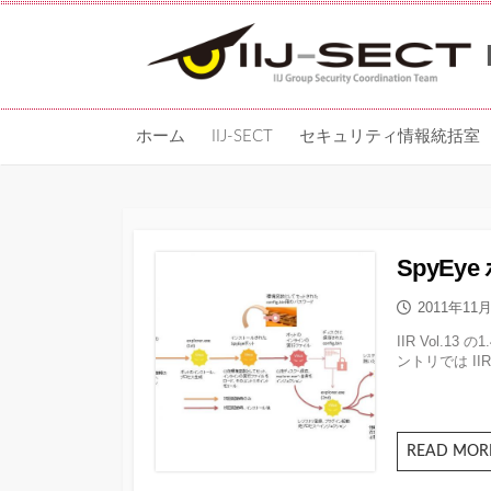
コ
ン
テ
ン
ツ
ホーム
IIJ-SECT
セキュリティ情報統括室
へ
ス
キッ
プ
SpyE
公
2011年11
開
IIR Vol.
日
ントリでは IIR.
READ MOR