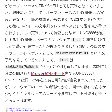
がオープンソースのTINYSHELLと同じ実装となっていまし
た。興味深い点として、オープンソースのTINYSHELLの実
装と異なり、一部の攻撃者からの命令 (C2コマンド) を実行
した後に16バイトの文字列をレスポンスとして返す点が挙げ
られます。この実装について調査した結果、UNC3886が使
用するTINYSHELLベースのマルウェア
に非常に類似
irad
した実装が存在することが確認できました (図8) 。今回のマ
ルウェアがレスポンスとして
という文
MjEyMzJmMjk3YTU3
字列を返しているのに対して、
は
irad
という文字列を返しています。2024年1
ek63a21km7WSWkfk
月に公開された
Mandiantのレポート
内でもUNC3886と
UNC5325は同一の存在である可能性が言及されていました
が、マルウェアのコードの類似性から、同一の存在であるか
少なくともマルウェアのコードを共有している可能性が高い
と考えられます。