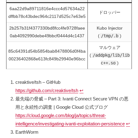
6aa22d9a89711816e4ccc4d57634a22
ドロッパー
dffbb78c43bdec964c2117d525c7e63e5
2b257b31f4377330bd8fcc4fe9728faee
Kubo Injector
0ab4092990debe49bbcf0444d4c1437
(
/tmp/.b
)
マルウェア
85c64391d54b5854bab8478806d0f4ba
(
/addpkg/lib/lib
00236402868e613fc849b29940e96bcc
c++.so
)
creaktive/tsh – GitHub
https://github.com/creaktive/tsh
↩︎
最先端の脅威 – Part 3: Ivanti Connect Secure VPN の悪
用と永続性の調査 | Google Cloud 公式ブログ
https://cloud.google.com/blog/ja/topics/threat-
intelligence/investigating-ivanti-exploitation-persistence
↩︎
EarthWorm