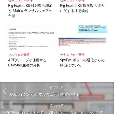
セキュリティ事件
セキュリティ事件
Rig Exploit Kit 検知数の増加
Rig Exploit Kit 観測数の拡大
と Matrix ランサムウェアの
に関する注意喚起
台頭
マルウェア解析
セキュリティ事件
APTグループが使用する
SpyEye ボットの通信からの
BlueShell亜種の分析
検出について
前の投稿
Unicornを使ったマルウェア解析の効率化
次の投稿
2025年に確認されたBlackTechのマルウェアKivarsの亜種