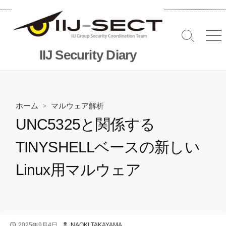
コ
ン
テ
検
メ
ン
索
ニ
IIJ Security Diary
ツ
切
へ
り
替
ス
え
キッ
プ
ホーム
>
マルウェア解析
UNC5325と関係する
TINYSHELLベースの新しい
Linux用マルウェア
公
投
2025年9月4日
NAOKI TAKAYAMA