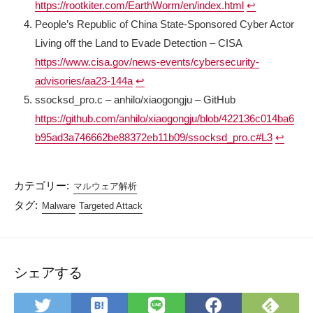
https://rootkiter.com/EarthWorm/en/index.html
↩︎
People’s Republic of China State-Sponsored Cyber Actor
Living off the Land to Evade Detection – CISA
https://www.cisa.gov/news-events/cybersecurity-
advisories/aa23-144a
↩︎
ssocksd_pro.c – anhilo/xiaogongju – GitHub
https://github.com/anhilo/xiaogongju/blob/422136c014ba6
b95ad3a746662be88372eb11b09/ssocksd_pro.c#L3
↩︎
カテゴリー:
マルウェア解析
タグ:
Malware
Targeted Attack
シェアする
は
Feed
Twitter
LINE
Faceboo