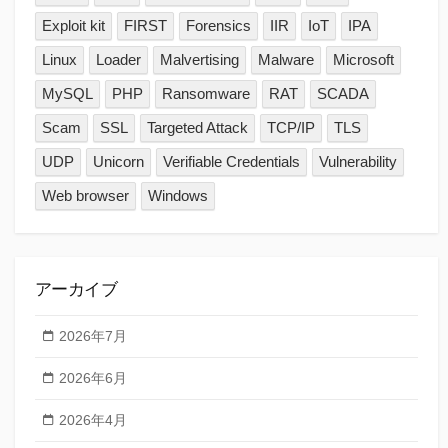
Exploit kit
FIRST
Forensics
IIR
IoT
IPA
Linux
Loader
Malvertising
Malware
Microsoft
MySQL
PHP
Ransomware
RAT
SCADA
Scam
SSL
Targeted Attack
TCP/IP
TLS
UDP
Unicorn
Verifiable Credentials
Vulnerability
Web browser
Windows
アーカイブ
2026年7月
2026年6月
2026年4月