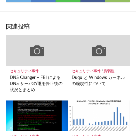
て
で
で
で
で
な
購
シェ
シェ
シェ
ブッ
読
ア
ア
ア
ク
関連投稿
マー
ク
に
保
存
セキュリティ事件
セキュリティ事件
/
脆弱性
DNS Changer – FBI による
Duqu と Windows カーネル
DNS サーバの運用停止後の
の脆弱性について
状況とまとめ