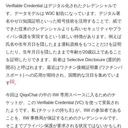
Verifiable Credential はデジタル化されたクレデンシャルで
す。データモデルは W3C 勧告になっています。デジタル署
名やゼロ知識証明といった暗号技術を活用することで、紙で
できた従来のクレデンシャルよりも高いセキュリティやプラ
イバシ保護を実現するという嬉しい特徴があります。例えば
氏名や生年月日を隠したまま運転資格をもつことだけを証明
したり、生年月日を隠したままで年齢が20歳以上であること
を証明したりできます。前者は Selective Disclosure (選択的
開示) と呼ばれます。最近はワクチン接種証明書 (ワクチンパ
スポート) への応用が期待され、国際的な注目を集めていま
[1]
す
。
今回は QiqoChat の中の IIW 専用スペースに入るためのチ
ケットが、この Verifiable Credential (VC) を使って実装され
たようです。私 (チケットの持ち主) が、IIW の参加者である
ことを、IIW 事務局が保証するためのクレデンシャルです。
そこまでプライバシ保護が要求される状況ではないかもしれ