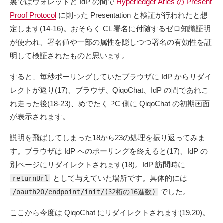
裏ではウォレットと IdP の間で
Hyperledger Aries の Present
Proof Protocol
に則った Presentation と検証が行われたと想
定します(14-16)。おそらく CL 署名に付随するゼロ知識証明
が使われ、署名値や一部の属性を隠しつつ署名の有効性を証
明して検証されたものと思います。
すると、毎秒ポーリングしていたブラウザに IdP からリダイ
レクトが返り(17)、ブラウザ、QiqoChat、IdP の間であれこ
れ走った後(18-23)、めでたく PC 側に QiqoChat の初期画面
が表示されます。
説明を飛ばしてしまった18から23の処理を振り返ってみま
す。ブラウザは IdP へのポーリングを終えると(17)、IdP の
別ページにリダイレクトされます(18)。IdP 訪問時に
として与えていた場所です。具体的には
returnUrl
でした。
/oauth20/endpoint/init/(32桁の16進数)
ここから今度は QiqoChat にリダイレクトされます(19,20)。