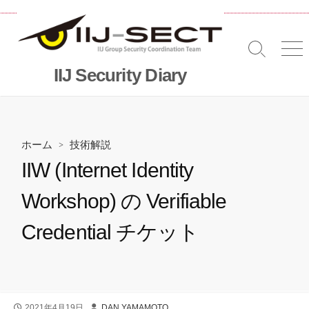
コ
ン
テ
検
メ
ン
索
ニ
IIJ Security Diary
ツ
切
へ
り
替
ス
え
キッ
プ
ホーム
>
技術解説
IIW (Internet Identity
Workshop) の Verifiable
Credential チケット
公
投
2021年4月19日
DAN YAMAMOTO