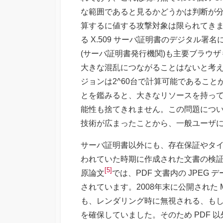
な範囲であると見るかどうかは判断が
算するに値する攻撃対象は限られてきます
る X.509 サーバ証明書のデジタル署名
(サーバ証明書発行機関)も主要ブラウザ
大きな混乱につながることはないと考えら
ジョンは2^60台で計算可能であること
とを鑑みると、大きなリソースを持っ
能性も捨てきれません。この問題については P
技術が広まったことから、一般ユーザ
サーバ証明書以外にも、存在保証やタイム
われていた時期に作成された文書の検証に影響
[5]
原論文
では、PDF 文書内の JPEG デ
されています。2008年末に公開された 
も、レンダリング時に無視される、も
を確保していました。そのため PDF