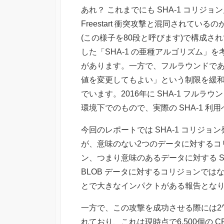
あれ？ これまでにも SHA-1 コリジ
Freestart 衝突攻撃と混同されてい
(この様子を80段と呼びます)で構成さ
した「SHA-1 の亜種アルゴリズム」
があります。一方で、フルラウンドである
値を変更してもよい」という制限を緩和した
でいます。2016年に SHA-1 フルラウ
環境下でのもので、実際の SHA-1 
今回のレポートでは SHA-1 コリジ
が、意味のない2つのデータに対するコリ
ン、つまり意味のあるデータに対する S
BLOB データに対するコリジョンで
とで大きなインパクトがある報告とな
一方で、この攻撃を成功させる際には2^6
れており、これは現時点で6,500個の 