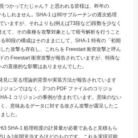
ョン見つかってたじゃん？ と思われる皆様は、昨年の
るのかもしれません。SHA-1 は80サブルーチンの逐次処理
れていますが、それよりも(例えば73段など)段数を少なく
を考えて、その亜種を攻撃対象として暗号解析を行うこと
80段の構成はそのままにして、SHA-1 特有の「初期
攻撃も存在し、これらを Freestart 衝突攻撃と呼ん
ンドの Freestart 衝突攻撃が報告されていますが、特殊な
利用への直接的な影響はありませんでした。
ョン発見に至る理論的背景や実装方法が報告されています
ジョンではなく、2つの PDF ファイルのコリジョ
HA-1 コリジョンの事例が含まれています。意味のない
はなく、意味あるデータに対する改ざん攻撃が露呈したこ
りました。
3 SHA-1 処理程度の計算量が必要であると見積もら
CPU を1年間充当するほどのものです。これを実現可能