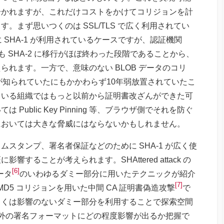
分かれますが、これだけコストをかけてコリジョンを計
。まず思いつくのは SSL/TLS で広く利用されてい
に SHA-1 が利用されているケースですが、認証機関
も SHA-2 に移行がほぼ終わった段階であることから、
れます。一方で、意味のない BLOB データのコリ
が知られていたにもかかわらず10年弱放置されていたこ
ている組織ではもっと以前から証明書改ざんができた可
ublic Key Pinning 等、ブラウザ側でそれを防ぐ
においては大きな脅威にはならないかもしれません。
スタンプ、署名者保証などのために SHA-1 が広く使
することが考えられます。SHAttered attack の
[6]
ータ
のいわゆるダミー部分に用いたテクニックが紹介
[7]
MD5 コリジョンを用いた中間 CA 証明書偽造攻撃
で
しくは影響のないダミー部分を利用することで探索空間
 以外の署名フォーマットにどの程度影響が出るか把握で