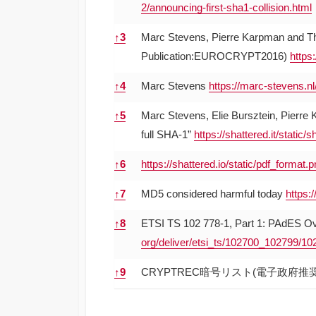
2/announcing-first-sha1-collision.html
↑
3
Marc Stevens, Pierre Karpman and Thom
Publication:EUROCRYPT2016)
https:
↑
4
Marc Stevens
https://marc-stevens.nl
↑
5
Marc Stevens, Elie Bursztein, Pierre Ka
full SHA-1”
https://shattered.it/static/s
↑
6
https://shattered.io/static/pdf_format.
↑
7
MD5 considered harmful today
https:
↑
8
ETSI TS 102 778-1, Part 1: PAdES O
org/deliver/etsi_ts/102700_102799/1
↑
9
CRYPTREC暗号リスト(電子政府推