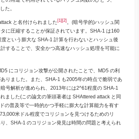
ました。
[1]
[2]
attack と名付けられました
。(暗号学的)ハッシュ関
に圧縮することが保証されています。SHA-1 は160
度という膨大な SHA-1 計算を行わないとハッシュ後
設計することで、安全かつ高速なハッシュ処理を可能に
D5 にコリジョン攻撃が公開されたことで、MD5 の利
りました。また、SHA-1 も2005年の時点で脆弱であ
解析が進められ、2013年には2^61程度の SHA-1
ました(この論文の筆頭著者は SHAttered attack と同
ウドの普及等で一時的かつ手軽に膨大な計算能力を有す
73,000米ドル程度でコリジョンを見つけるためのリ
、SHA-1 のコリジョン発見は時間の問題と考えられ