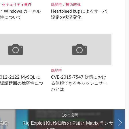
/
セキュリティ事件
脆弱性
/
技術解説
 と Windows カーネル
Heartbleed bug によるサーバ
弱性について
設定の状況変化
脆弱性
012-2122 MySQL に
CVE-2015-7547 対策におけ
る認証迂回の脆弱性につ
る信頼できるキャッシュサー
バとは
次の投稿
注意喚
Rig Exploit Kit 検知数の増加と Matrix ランサ