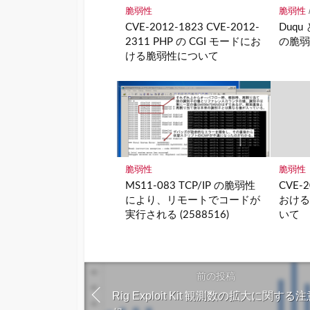
脆弱性
脆弱性
CVE-2012-1823 CVE-2012-
Duqu
2311 PHP の CGI モードにお
の脆
ける脆弱性について
脆弱性
脆弱性
MS11-083 TCP/IP の脆弱性
CVE-2
により、リモートでコードが
おけ
実行される (2588516)
いて
前の投稿
Rig Exploit Kit 観測数の拡大に関する