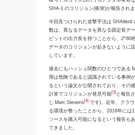
SHA-1 のコリジョン(衝突)が報告され
今回見つけられた攻撃手法は SHAtterd 
数は、異なるデータを異なる固定長データ
ビットの出力長を持つことから、2^80程
データのコリジョンが起きないように
しています。
過去にもハッシュ関数のひとつである M
用は危険であると認識されている事例があ
るという論文が公開されており、その後暗号
[3]
計算でコリジョンが発見可能
と報告され
[4]
じ Marc Stevens
です)。近年、クラ
る環境が整ったことから、2018年には1
ソースを購入可能になるという報告もあり
てきました。