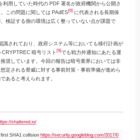
 を利用していた時代の PDF 署名が政府機関から公開さ
[8]
この問題に関しては PAdES
に代表される長期保
が、検証する側の環境は広く整っていない点が課題で
いと認識されており、政府システム等においても移行計画が
[9]
RYPTREC 暗号リスト
でも戦力外通知にあたる運
を推奨しています。今回の報告は暗号業界においては非
、想定される脅威に対する事前対策・事前準備が進めら
的であると考えられます。
ttps://shattered.io/
first SHA1 collision
https://security.googleblog.com/2017/0