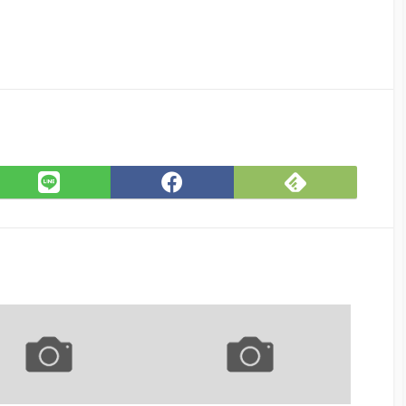
Feedly
LINE
Facebook
で
で
で
購
シェ
シェ
読
ア
ア