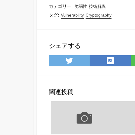
カテゴリー:
脆弱性
技術解説
タグ:
Vulnerability
Cryptography
シェアする
は
Twitter
て
で
な
シェ
ブッ
ア
ク
関連投稿
マー
ク
に
保
存