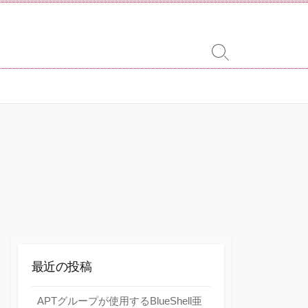
検
索
切
り
替
え
最近の投稿
APTグループが使用するBlueShell亜