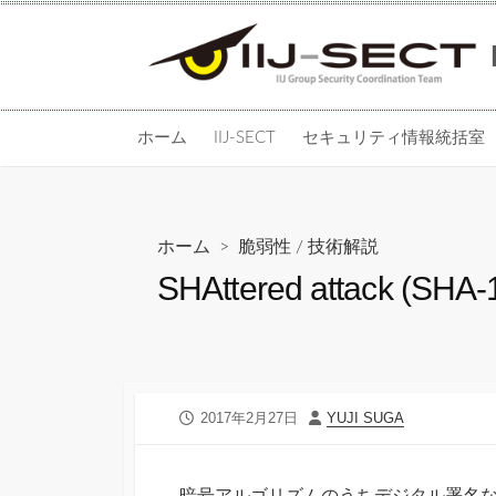
コ
ン
テ
ン
ツ
ホーム
IIJ-SECT
セキュリティ情報統括室
へ
ス
キッ
プ
ホーム
>
脆弱性
/
技術解説
SHAttered attack 
公
投
2017年2月27日
YUJI SUGA
開
稿
日
者
暗号アルゴリズムのうちデジタル署名