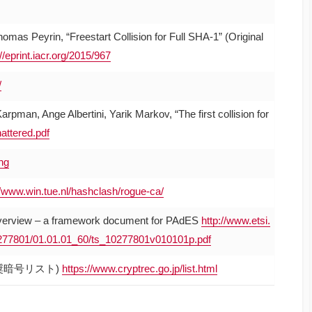
as Peyrin, “Freestart Collision for Full SHA-1” (Original
//eprint.iacr.org/2015/967
/
rpman, Ange Albertini, Yarik Markov, “The first collision for
hattered.pdf
png
//www.win.tue.nl/hashclash/rogue-ca/
verview – a framework document for PAdES
http://www.etsi.
0277801/01.01.01_60/ts_10277801v010101p.pdf
奨暗号リスト)
https://www.cryptrec.go.jp/list.html