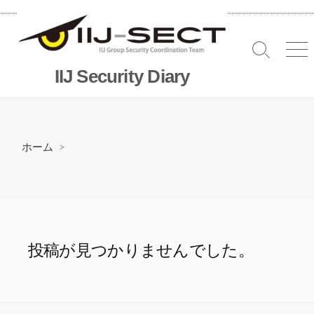
コ
ン
テ
検
メ
ン
索
ニ
IIJ Security Diary
ツ
切
へ
り
替
ス
え
キッ
プ
ホーム
>
投稿が見つかりませんでした。