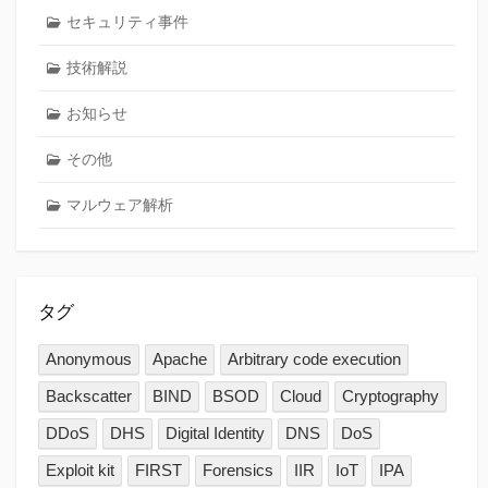
セキュリティ事件
技術解説
お知らせ
その他
マルウェア解析
タグ
Anonymous
Apache
Arbitrary code execution
Backscatter
BIND
BSOD
Cloud
Cryptography
DDoS
DHS
Digital Identity
DNS
DoS
Exploit kit
FIRST
Forensics
IIR
IoT
IPA